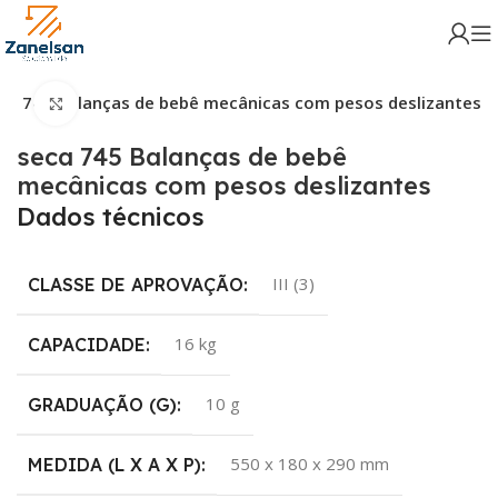
ca 745 Balanças de bebê mecânicas com pesos deslizantes
Click para aumentar
seca 745 Balanças de bebê
mecânicas com pesos deslizantes
Dados técnicos
III (3)
CLASSE DE APROVAÇÃO:
16 kg
CAPACIDADE:
10 g
GRADUAÇÃO (G):
550 x 180 x 290 mm
MEDIDA (L X A X P):