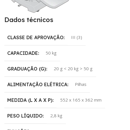
Dados técnicos
III (3)
CLASSE DE APROVAÇÃO:
50 kg
CAPACIDADE:
20 g < 20 kg > 50 g
GRADUAÇÃO (G):
Pilhas
ALIMENTAÇÃO ELÉTRICA:
552 x 165 x 362 mm
MEDIDA (L X A X P):
2,8 kg
PESO LÍQUIDO: