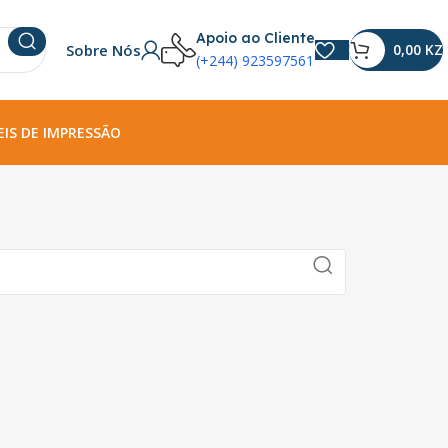
Apoio ao Cliente
Sobre Nós
0,00
KZ
(+244) 923597561
IS DE IMPRESSÃO