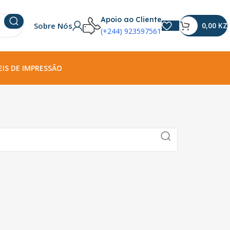
Apoio ao Cliente
Sobre Nós
0,00
KZ
(+244) 923597561
IS DE IMPRESSÃO