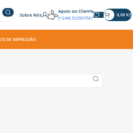
Apoio ao Cliente
Sobre Nós
0,00
KZ
(+244) 923597561
IS DE IMPRESSÃO