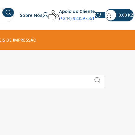
Apoio ao Cliente
Sobre Nós
0,00
KZ
(+244) 923597561
IS DE IMPRESSÃO