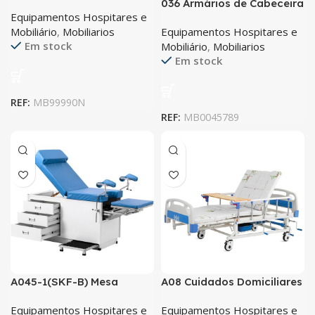
036 Armários de Cabeceira
Equipamentos Hospitares e
Mobiliário
,
Mobiliarios
Equipamentos Hospitares e
Em stock
Mobiliário
,
Mobiliarios
Em stock
REF:
MB99990N
REF:
MB0045789
A045-1(SKF-B) Mesa
A08 Cuidados Domiciliares
Ginecológica Com Três
/ Cama VIP
Equipamentos Hospitares e
Equipamentos Hospitares e
Gavetas