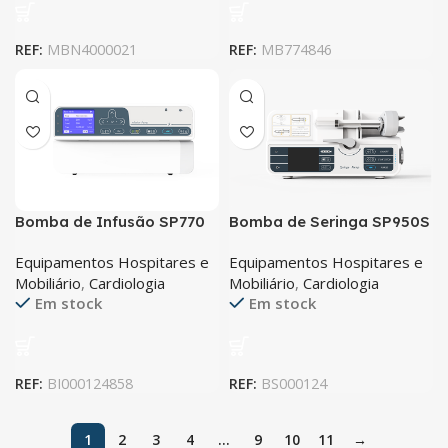
REF:
MBN4000021
REF:
MB774846
Bomba de Infusão SP770
Bomba de Seringa SP950S
VET CONTEC
CONTEC
Equipamentos Hospitares e
Equipamentos Hospitares e
Mobiliário
,
Cardiologia
Mobiliário
,
Cardiologia
Em stock
Em stock
REF:
BI000124858
REF:
BS000124
1
2
3
4
…
9
10
11
→