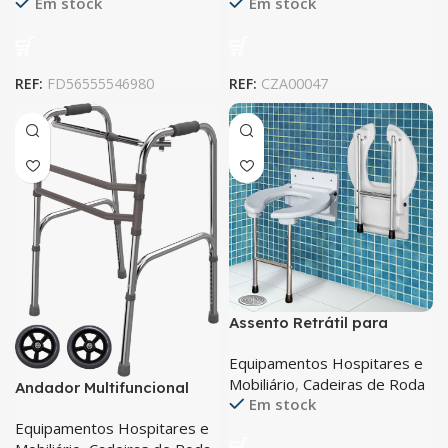
Em stock
Em stock
REF:
FD56555546980
REF:
CZA00047
Assento Retrátil para
Banho e Higiene Pessoal
Equipamentos Hospitares e
CARCI
Mobiliário
,
Cadeiras de Roda
Andador Multifuncional
Em stock
CARCI
Equipamentos Hospitares e