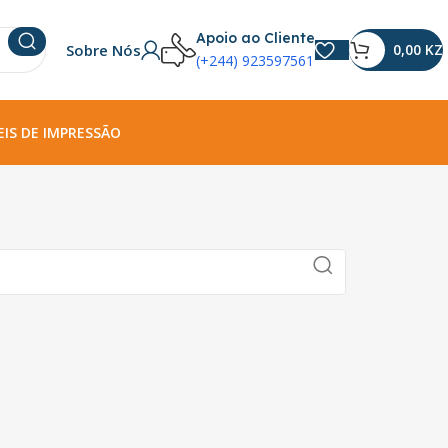
Apoio ao Cliente
Sobre Nós
0,00
KZ
(+244) 923597561
IS DE IMPRESSÃO