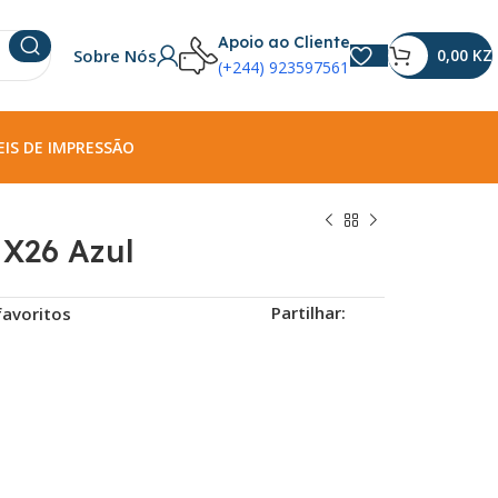
Apoio ao Cliente
Sobre Nós
0,00
KZ
(+244) 923597561
IS DE IMPRESSÃO
X26 Azul
Partilhar:
favoritos