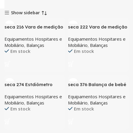
Show sidebar
seca 216 Vara de medição
seca 222 Vara de medição
para crianças e adultos
telescópica mecânica com
Equipamentos Hospitares e
Equipamentos Hospitares e
gama larga de medição
Mobiliário
,
Balanças
Mobiliário
,
Balanças
Em stock
Em stock
seca 274 Estdiômetro
seca 376 Balança de bebé
digital móvel com
com bandeja extra grande
Equipamentos Hospitares e
Equipamentos Hospitares e
tecnologia sem fios
Mobiliário
,
Balanças
Mobiliário
,
Balanças
Em stock
Em stock