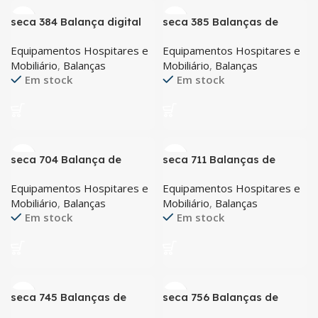
seca 384 Balança digital
seca 385 Balanças de
para bebês, também ideal
bebê eletrônicas com
Equipamentos Hospitares e
Equipamentos Hospitares e
como balanças para
graduação fina, também
Mobiliário
,
Balanças
Mobiliário
,
Balanças
crianças
utilizáveis como balanças
Em stock
Em stock
planas para crianças
seca 704 Balança de
seca 711 Balanças de
coluna integrada com
coluna mecânicas com
Equipamentos Hospitares e
Equipamentos Hospitares e
capacidade de até 300 kg
viga de nível de olho
Mobiliário
,
Balanças
Mobiliário
,
Balanças
Em stock
Em stock
seca 745 Balanças de
seca 756 Balanças de
bebê mecânicas com
coluna mecânicas com