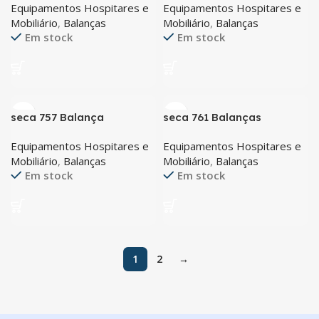
Equipamentos Hospitares e
Equipamentos Hospitares e
pesos deslizantes
mostrador BMI
Mobiliário
,
Balanças
Mobiliário
,
Balanças
Em stock
Em stock
seca 757 Balança
seca 761 Balanças
pediátrica com integração
pessoais mecânicas
Equipamentos Hospitares e
Equipamentos Hospitares e
e sistema de estabilização
Mobiliário
,
Balanças
Mobiliário
,
Balanças
otimizado
Em stock
Em stock
1
2
→