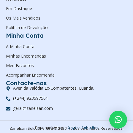
Em Dastaque
Os Mais Vendidos
Política de Devolução
Minha Conta
A Minha Conta
Minhas Encomendas
Meu Favoritos
Acompanhar Encomenda
Contacte-nos
Avenida Valódia Ex-Combatentes, Luanda.
(+244) 923597561
geral@zanelsan.com
Desenvolvido por
Xbytes Soluções
Zanelsan Solutions, Lda © 2026. Todos os Direitos Reservados.