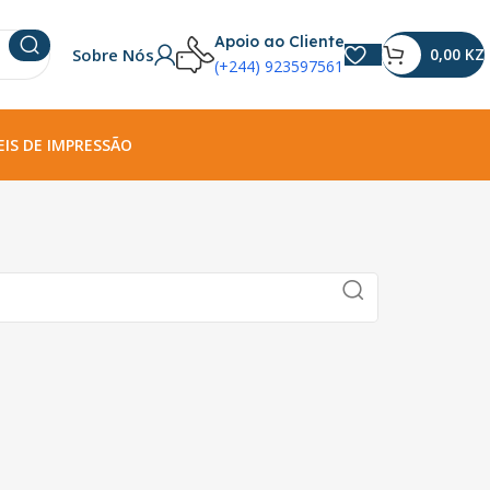
Apoio ao Cliente
Sobre Nós
0,00
KZ
(+244) 923597561
IS DE IMPRESSÃO