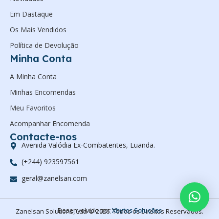
Em Dastaque
Os Mais Vendidos
Política de Devolução
Minha Conta
A Minha Conta
Minhas Encomendas
Meu Favoritos
Acompanhar Encomenda
Contacte-nos
Avenida Valódia Ex-Combatentes, Luanda.
(+244) 923597561
geral@zanelsan.com
Desenvolvido por
Xbytes Soluções
Zanelsan Solutions, Lda © 2026. Todos os Direitos Reservados.