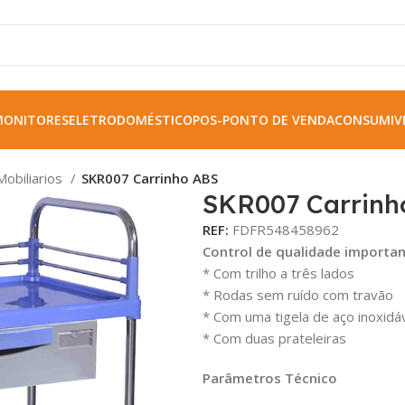
MONITORES
ELETRODOMÉSTICO
POS-PONTO DE VENDA
CONSUMIVE
Mobiliarios
SKR007 Carrinho ABS
SKR007 Carrinh
REF:
FDFR548458962
Control de qualidade importa
* Com trilho a três lados
* Rodas sem ruído com travão
* Com uma tigela de aço inoxidá
* Com duas prateleiras
Parâmetros Técnico