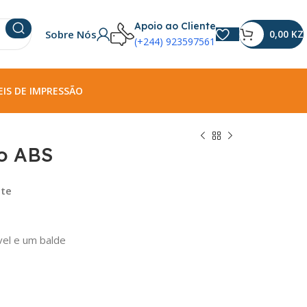
Apoio ao Cliente
Sobre Nós
0,00
KZ
(+244) 923597561
IS DE IMPRESSÃO
o ABS
nte
vel e um balde