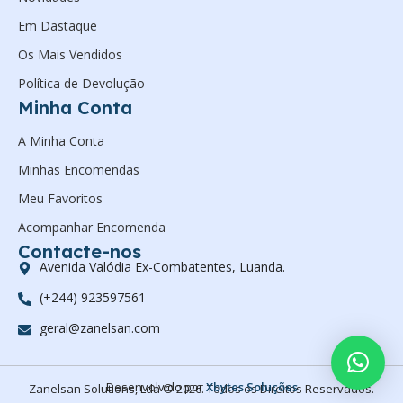
Em Dastaque
Os Mais Vendidos
Política de Devolução
Minha Conta
A Minha Conta
Minhas Encomendas
Meu Favoritos
Acompanhar Encomenda
Contacte-nos
Avenida Valódia Ex-Combatentes, Luanda.
(+244) 923597561
geral@zanelsan.com
Desenvolvido por
Xbytes Soluções
Zanelsan Solutions, Lda © 2026. Todos os Direitos Reservados.