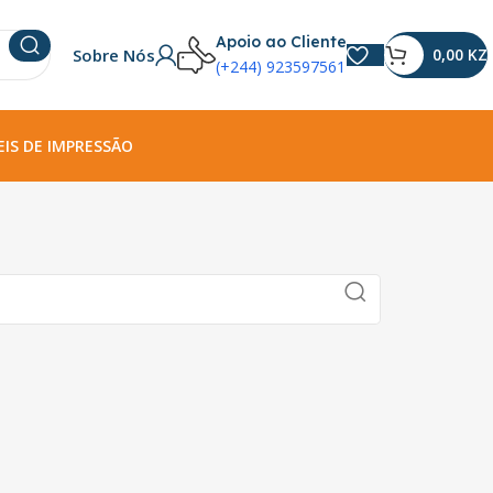
Apoio ao Cliente
Sobre Nós
0,00
KZ
(+244) 923597561
IS DE IMPRESSÃO