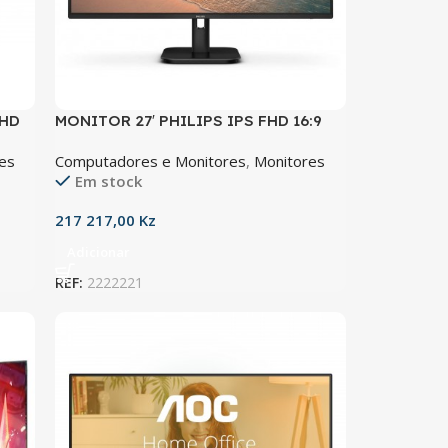
FHD
MONITOR 27′ PHILIPS IPS FHD 16:9
1MS 2XHDMI/1XDP
es
Computadores e Monitores
,
Monitores
Em stock
217 217,00
Kz
Adicionar
REF:
2222221