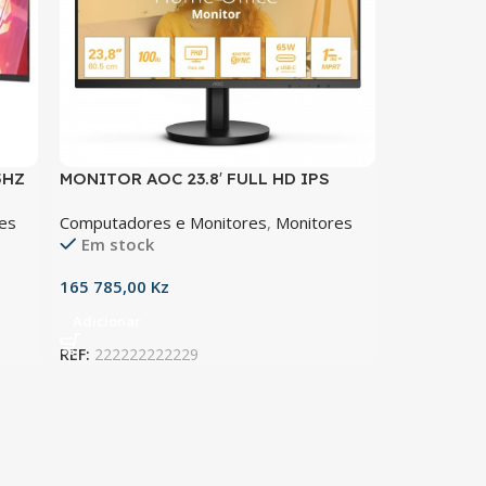
5HZ
MONITOR AOC 23.8′ FULL HD IPS
100HZ 1MS HDMI
es
Computadores e Monitores
,
Monitores
Em stock
165 785,00
Kz
Adicionar
REF:
222222222229