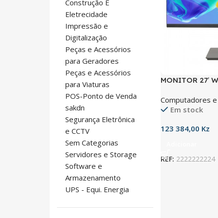
Construção E
Eletrecidade
Impressão e
Digitalização
Peças e Acessórios
para Geradores
Peças e Acessórios
MONITOR 27′ 
para Viaturas
1920*1080 AJ
POS-Ponto de Venda
Computadores e
sakdn
Em stock
Segurança Eletrônica
123 384,00
Kz
e CCTV
Sem Categorias
Adicionar
Servidores e Storage
REF:
2222222224
Software e
Armazenamento
UPS - Equi. Energia