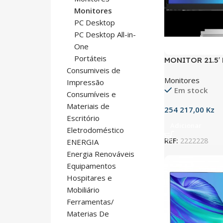
Monitores
PC Desktop
PC Desktop All-in-
One
Portáteis
MONITOR 21.5′
Consumiveis de
HDMI/DP/4USB
Monitores
Impressão
Em stock
Consumíveis e
Materiais de
254 217,00
Kz
Escritório
Adicionar
Eletrodoméstico
REF:
2222228
ENERGIA
Energia Renováveis
Equipamentos
Hospitares e
Mobiliário
Ferramentas/
Materias De