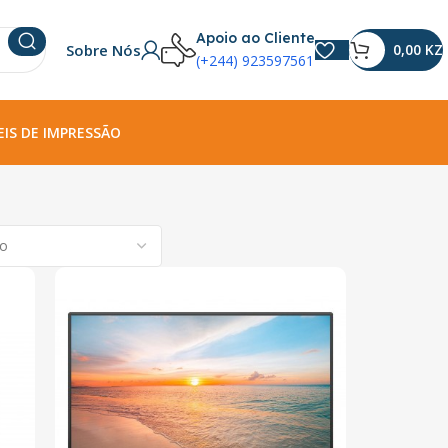
Apoio ao Cliente
Sobre Nós
0,00
KZ
(+244) 923597561
IS DE IMPRESSÃO