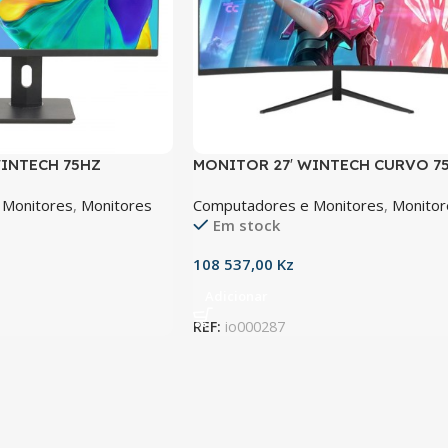
WINTECH 75HZ
MONITOR 27′ WINTECH CURVO 7
USTABLE HDMI/VGA
1920*1080 FIXED HDMI/VGA
 Monitores
,
Monitores
Computadores e Monitores
,
Monitor
Em stock
108 537,00
Kz
Adicionar
REF:
io000287