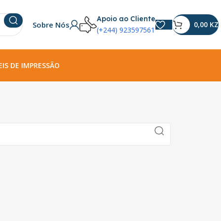
Apoio ao Cliente
Sobre Nós
0,00
KZ
(+244) 923597561
IS DE IMPRESSÃO