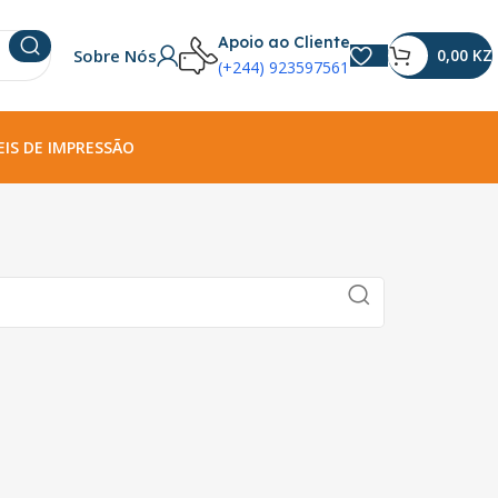
Apoio ao Cliente
Sobre Nós
0,00
KZ
(+244) 923597561
IS DE IMPRESSÃO