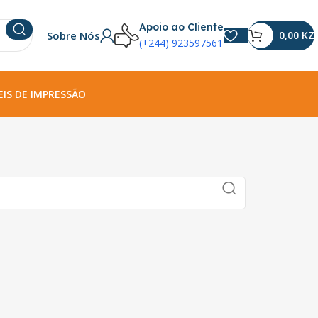
Apoio ao Cliente
Sobre Nós
0,00
KZ
(+244) 923597561
IS DE IMPRESSÃO