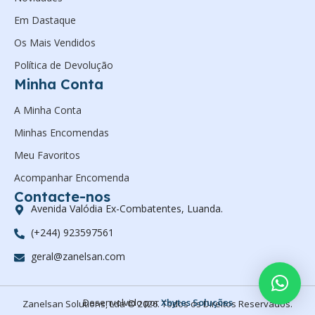
Em Dastaque
Os Mais Vendidos
Política de Devolução
Minha Conta
A Minha Conta
Minhas Encomendas
Meu Favoritos
Acompanhar Encomenda
Contacte-nos
Avenida Valódia Ex-Combatentes, Luanda.
(+244) 923597561
geral@zanelsan.com
Desenvolvido por
Xbytes Soluções
Zanelsan Solutions, Lda © 2026. Todos os Direitos Reservados.