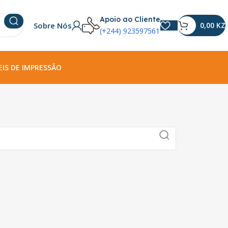
Apoio ao Cliente
Sobre Nós
0,00
KZ
(+244) 923597561
IS DE IMPRESSÃO