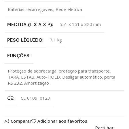
Baterias recarregáveis, Rede elétrica
551 x 151 x 320 mm
MEDIDA (L X A X P):
7,1 kg
PESO LÍQUIDO:
FUNÇÕES:
Proteção de sobrecarga, proteção para transporte,
TARA, ESTAB, Auto-HOLD, Desligar automático, porta
RS 232, Amortização
CE 0109, 0123
CE:
Comparar
Adicionar aos favoritos
Partilhar: