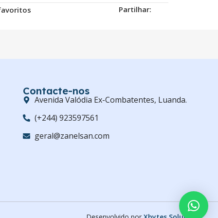
Partilhar:
favoritos
Contacte-nos
Avenida Valódia Ex-Combatentes, Luanda.
(+244) 923597561
geral@zanelsan.com
Desenvolvido por
Xbytes Soluções