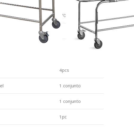
1960x600x770mm
0-75°
4pcs
el
1 conjunto
1 conjunto
1pc