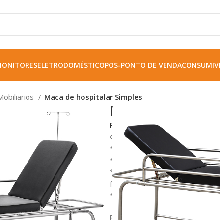
MONITORES
ELETRODOMÉSTICO
POS-PONTO DE VENDA
CONSUMIVE
Mobiliarios
Maca de hospitalar Simples
Maca de hospita
REF:
FDCX222013210
Controlo importante Da quali
* Manual de 1 funções hidráulica
* USFDA, CE, ISO, SFDA
* Colchão: madeira de 9mm de 
fogo de alta densidade com tam
* O repouso traseiro pode ser 
Parâmetros Técnicos