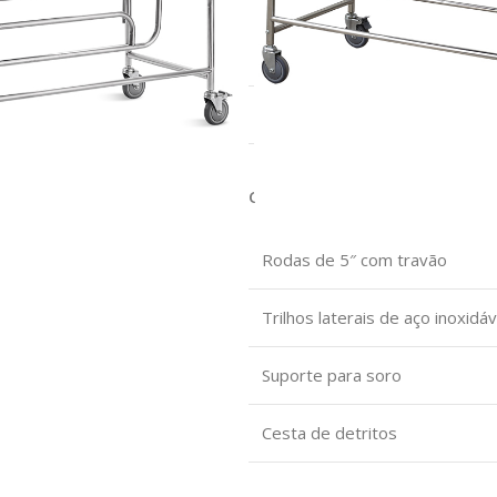
Tamanho (LxWxH)
Ajuste de repouso traseiro
Configuração Técnica
Rodas de 5″ com travão
Trilhos laterais de aço inoxidáv
Suporte para soro
Cesta de detritos