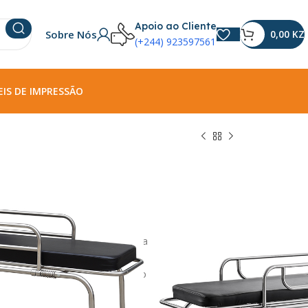
Apoio ao Cliente
Sobre Nós
0,00
KZ
(+244) 923597561
IS DE IMPRESSÃO
lar Simples
dade
s
espessura, 40mm de espessura retardante de
pa PU.
ajustado pelo sistema mecânico