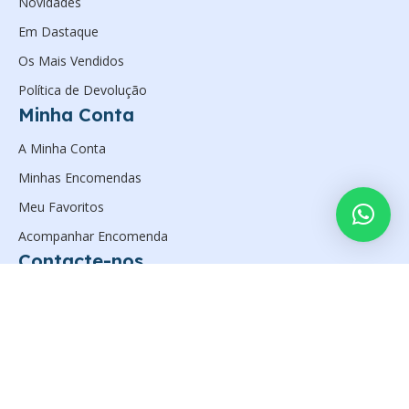
Novidades
Em Dastaque
Os Mais Vendidos
Política de Devolução
Minha Conta
A Minha Conta
Minhas Encomendas
Meu Favoritos
Acompanhar Encomenda
Contacte-nos
Avenida Valódia Ex-Combatentes, Luanda.
(+244) 923597561
geral@zanelsan.com
Desenvolvido por
Xbytes Soluções
Zanelsan Solutions, Lda © 2026. Todos os Direitos Reservados.