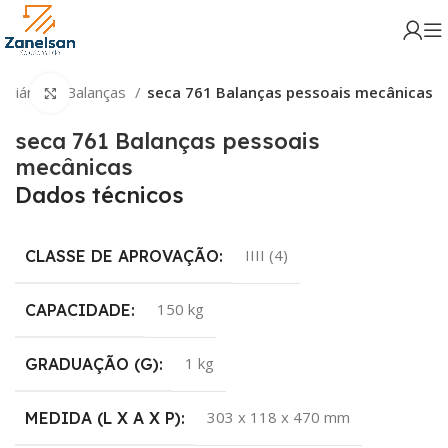
iliário
Balanças
seca 761 Balanças pessoais mecânicas
Click para aumentar
seca 761 Balanças pessoais
mecânicas
Dados técnicos
IIII (4)
CLASSE DE APROVAÇÃO:
150 kg
CAPACIDADE:
1 kg
GRADUAÇÃO (G):
303 x 118 x 470 mm
MEDIDA (L X A X P):