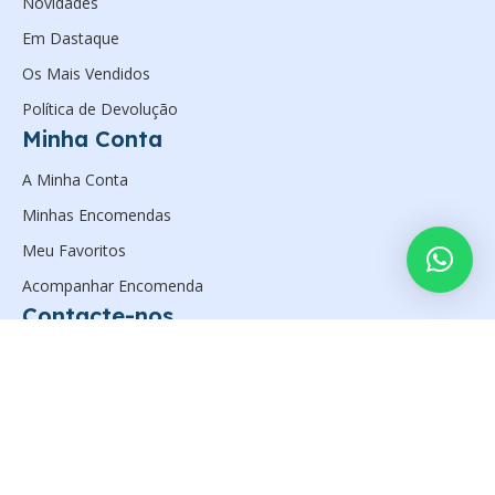
Novidades
Em Dastaque
Os Mais Vendidos
Política de Devolução
Minha Conta
A Minha Conta
Minhas Encomendas
Meu Favoritos
Acompanhar Encomenda
Contacte-nos
Avenida Valódia Ex-Combatentes, Luanda.
(+244) 923597561
geral@zanelsan.com
Desenvolvido por
Xbytes Soluções
Zanelsan Solutions, Lda © 2026. Todos os Direitos Reservados.