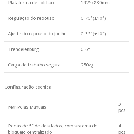
Plataforma de colchão
1925x830mm
Regulação do repouso
0-75°(±10°)
Ajuste do repouso do joelho
0-35°(±10°)
Trendelenburg
0-6°
Carga de trabalho segura
250kg
Configuração técnica
3
Manivelas Manuais
pcs
Rodas de 5″ de dois lados, com sistema de
4
bloqueio centralizado
pcs