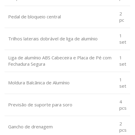
2
Pedal de bloqueio central
pc
1
Trilhos laterais dobrável de liga de alumínio
set
Liga de alumínio ABS Cabeceira e Placa de Pé com
1
Fechadura Segura
set
1
Moldura Balcãnica de Alumínio
set
4
Previsão de suporte para soro
pcs
2
Gancho de drenagem
pcs