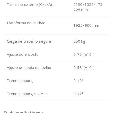
Tamanho externo (CxLxA)
2130x1025x475-
725 mm
Plataforma de colchão
1925×900 mm
Carga de trabalho segura
250 kg
Ajuste do encosto
0-70°(±10°)
Ajuste do apoio de joelho
0-38°(±10°)
Trendelenburg
0-12°
Trendelenburg reverso
0-12°
Configuração técnica