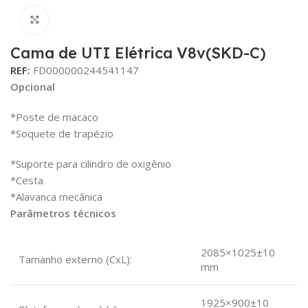
Click para aumentar
Cama de UTI Elétrica V8v(SKD-C)
REF:
FD000000244541147
Opcional
*Poste de macaco
*Soquete de trapézio
*Suporte para cilindro de oxigênio
*Cesta
*Alavanca mecânica
Parâmetros técnicos
2085×1025±10
Tamanho externo (CxL):
mm
1925×900±10