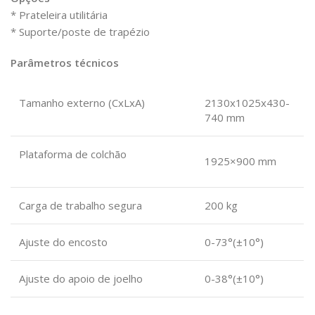
* Prateleira utilitária
* Suporte/poste de trapézio
Parâmetros técnicos
Tamanho externo (CxLxA)
2130x1025x430-
740 mm
Plataforma de colchão
1925×900 mm
Carga de trabalho segura
200 kg
Ajuste do encosto
0-73°(±10°)
Ajuste do apoio de joelho
0-38°(±10°)