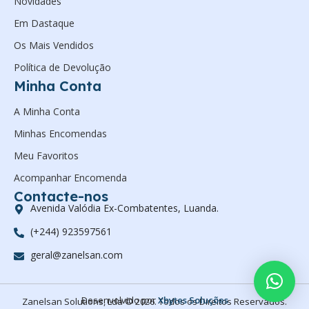
Novidades
Em Dastaque
Os Mais Vendidos
Política de Devolução
Minha Conta
A Minha Conta
Minhas Encomendas
Meu Favoritos
Acompanhar Encomenda
Contacte-nos
Avenida Valódia Ex-Combatentes, Luanda.
(+244) 923597561
geral@zanelsan.com
Desenvolvido por
Xbytes Soluções
Zanelsan Solutions, Lda © 2026. Todos os Direitos Reservados.