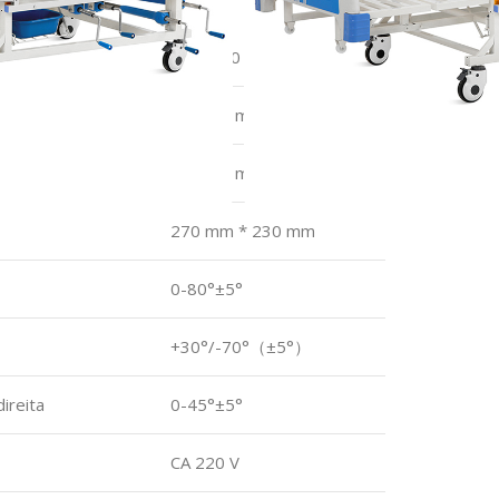
2070±10 mm
960±10 mm
480±50 mm
270 mm * 230 mm
0-80°±5°
+30°/-70°（±5°）
ireita
0-45°±5°
CA 220 V