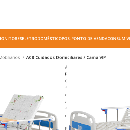
MONITORES
ELETRODOMÉSTICO
POS-PONTO DE VENDA
CONSUMIVE
Mobiliarios
A08 Cuidados Domiciliares / Cama VIP
A08 Cuidados D
REF:
MB7774785
Controle de qualidade import
* Construída com incrível atenç
domiciliares é versátil o sufici
aspecto da vida cotidiana.
* Adequada para uso em enferma
repouso e centros de atendimen
Parâmetros técnicos