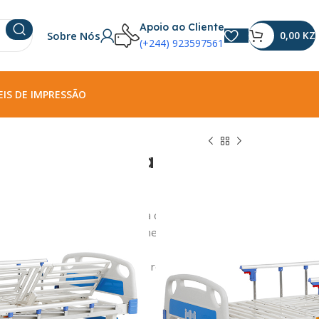
Apoio ao Cliente
Sobre Nós
0,00
KZ
(+244) 923597561
IS DE IMPRESSÃO
omiciliares / Cama VIP
ante
ão aos detalhes, esta cama para cuidados
ente para acomodar confortavelmente qualquer
rias de alto padrão, casas de repouso, casas de
to a idosos.