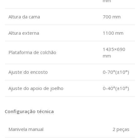
mm
Altura da cama
700 mm
Altura externa
1100 mm
1435×690
Plataforma de colchão
mm
Ajuste do encosto
0-70°(±10°)
Ajuste do apoio de joelho
0-40°(±10°)
Configuração técnica
Manivela manual
2 peças