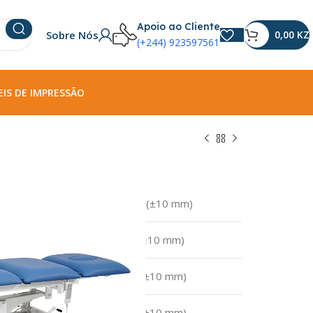
Apoio ao Cliente
Sobre Nós
0,00
KZ
(+244) 923597561
IS DE IMPRESSÃO
Elétrica X42(
1920×650 mm (±10 mm)
520-960 mm (±10 mm)
ça
460×650 mm (±10 mm)
510×650 mm (±10 mm)