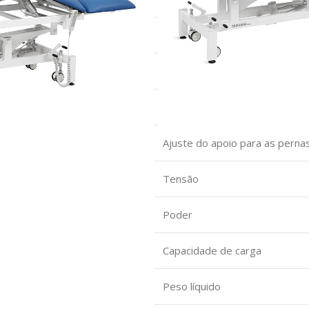
Tamanho do apoio para as pe
Ajuste do encosto de cabeça
Ajuste do encosto do assento
Ajuste do apoio para as perna
Tensão
Poder
Capacidade de carga
Peso líquido