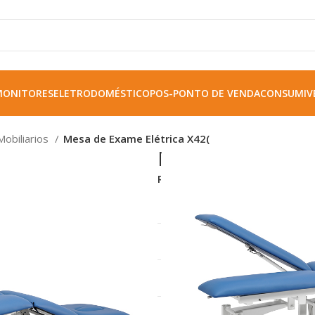
MONITORES
ELETRODOMÉSTICO
POS-PONTO DE VENDA
CONSUMIVE
Mobiliarios
Mesa de Exame Elétrica X42(
Mesa de Exame 
REF:
MS745789
Tamanho externo (CxL)
Ajuste de altura
Tamanho do encosto de cabe
Tamanho do assento