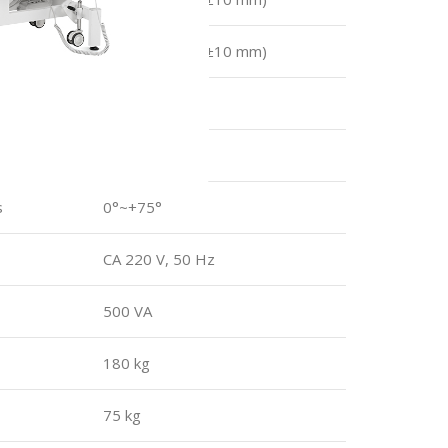
rnas
940×650 mm (±10 mm)
-38°~+75°
0°~+25°
s
0°~+75°
CA 220 V, 50 Hz
500 VA
180 kg
75 kg