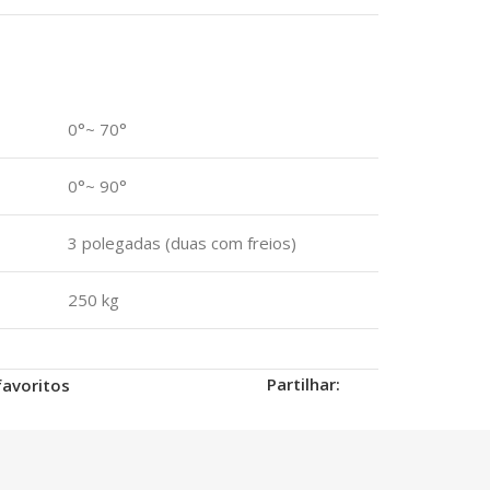
0°~ 70°
0°~ 90°
3 polegadas (duas com freios)
250 kg
Partilhar:
favoritos