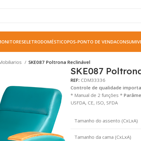
MONITORES
ELETRODOMÉSTICO
POS-PONTO DE VENDA
CONSUMIVE
Mobiliarios
SKE087 Poltrona Reclinável
SKE087 Poltrona
REF:
CDM33336
Controle de qualidade import
* Manual de 2 funções *
Parâme
USFDA, CE, ISO, SFDA
Tamanho do assento (CxLxA)
Tamanho da cama (CxLxA)