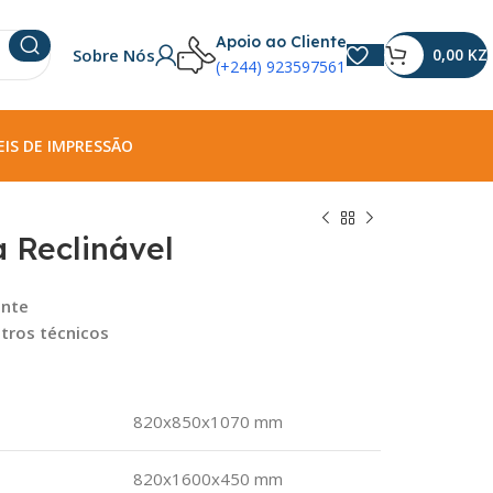
Apoio ao Cliente
Sobre Nós
0,00
KZ
(+244) 923597561
IS DE IMPRESSÃO
 Reclinável
ante
tros técnicos
820x850x1070 mm
820x1600x450 mm