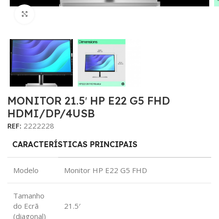
Click para aumentar
MONITOR 21.5′ HP E22 G5 FHD
HDMI/DP/4USB
REF:
2222228
CARACTERÍSTICAS PRINCIPAIS
Modelo
Monitor HP E22 G5 FHD
Tamanho
do Ecrã
21.5′
(diagonal)