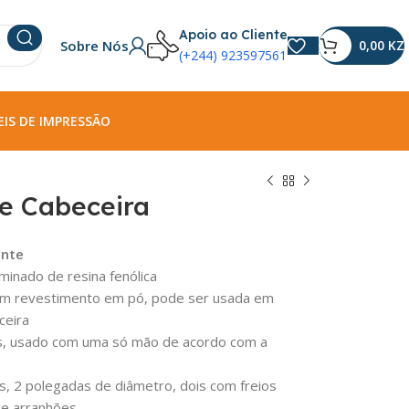
Apoio ao Cliente
Sobre Nós
0,00
KZ
(+244) 923597561
IS DE IMPRESSÃO
e Cabeceira
ante
minado de resina fenólica
 com revestimento em pó, pode ser usada em
ceira
gás, usado com uma só mão de acordo com a
os, 2 polegadas de diâmetro, dois com freios
 e arranhões.