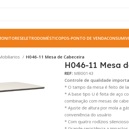
MONITORES
ELETRODOMÉSTICO
POS-PONTO DE VENDA
CONSUMIVE
Mobiliarios
H046-11 Mesa de Cabeceira
H046-11 Mesa d
REF:
MB00143
Controle de qualidade import
* O tampo da mesa é feito de la
* A base tipo U é feita de aço
combinação com mesas de cabe
* Ajuste de altura por mola a 
conveniência do usuário
* Com quatro rodízios silencios
* Grande resistência a impactos