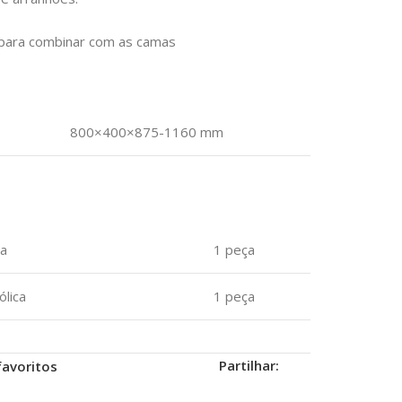
 para combinar com as camas
800×400×875-1160 mm
ra
1 peça
lica
1 peça
Partilhar:
favoritos