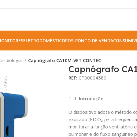
MONITORES
ELETRODOMÉSTICO
POS-PONTO DE VENDA
CONSUMIVE
Cardiologia
Capnógrafo CA10M-VET CONTEC
Capnógrafo CA
REF:
CP00004580
Introdução
O dispositivo adota o método co
expirado
(EtCO₂
e
a frequência
)
monitorar a função ventilatória d
pulmonar e do fluxo sanguíneo pu