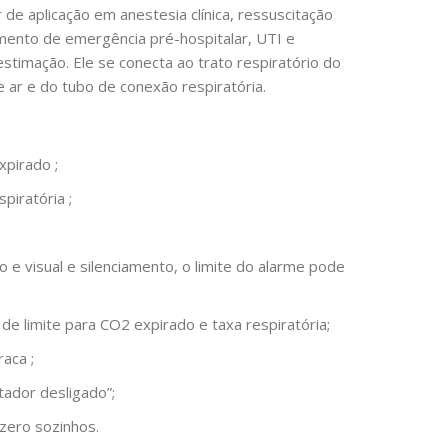
r de aplicação em anestesia clínica, ressuscitação
mento de emergência pré-hospitalar, UTI e
stimação. Ele se conecta ao trato respiratório do
 ar e do tubo de conexão respiratória.
xpirado ;
spiratória
;
e visual e silenciamento, o limite do alarme pode
e limite para CO2 expirado e taxa respiratória;
fraca
;
tador desligado”;
zero sozinhos.