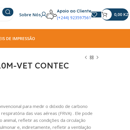
Apoio ao Cliente
Sobre Nós
0,00
KZ
(+244) 923597561
IS DE IMPRESSÃO
10M-VET CONTEC
nvencional para medir o dióxido de carbono
 respiratória das vias aéreas
(FRVA)
. Ele pode
o animal, refletir as condições da circulação
lmonar e, indiretamente, refletir a ventilação