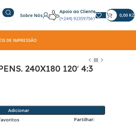
Apoio ao Cliente
Sobre Nós
0,00
KZ
(+244) 923597561
IS DE IMPRESSÃO
ENS. 240X180 120′ 4:3
Adicionar
Partilhar:
favoritos