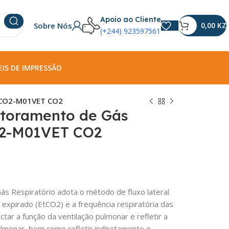
Apoio ao Cliente
Sobre Nós
0,00
KZ
(+244) 923597561
IS DE IMPRESSÃO
 CO2-M01VET CO2
toramento de Gás
O2-M01VET CO2
s Respiratório adota o método de fluxo lateral
 expirado (EtCO2) e a frequência respiratória das
ctar a função da ventilação pulmonar e refletir a
pulmonar, bem como refletir indiretamente o