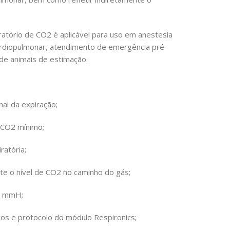
atório de CO2 é aplicável para uso em anestesia
 cardiopulmonar, atendimento de emergência pré-
 de animais de estimação.
al da expiração;
 CO2 mínimo;
ratória;
te o nível de CO2 no caminho do gás;
a, mmH;
os e protocolo do módulo Respironics;