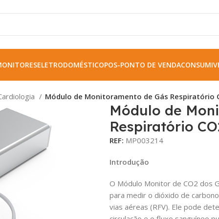
MONITORES
ELETRODOMÉSTICO
POS-PONTO DE VENDA
CONSUMIVE
Cardiologia
Módulo de Monitoramento de Gás Respiratório
Módulo de Moni
Respiratório C
REF:
MP003214
Introdução
O Módulo Monitor de CO2 dos Gá
para medir o dióxido de carbono
vias aéreas (RFV). Ele pode dete
circulação e o fluxo sanguíneo 