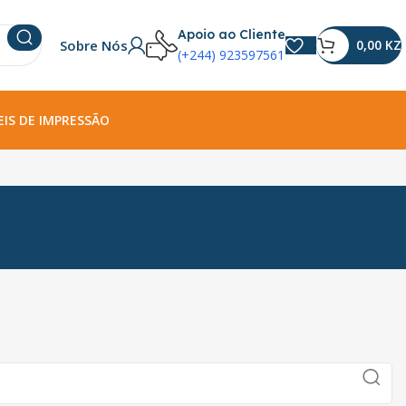
Apoio ao Cliente
Sobre Nós
0,00
KZ
(+244) 923597561
IS DE IMPRESSÃO